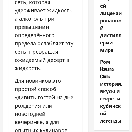
сеть, которая
ей
удерживает жидкость,
лицензи
а алкоголь при
рованно
превышении
й
определённого
дистилл
ерии
предела ослабляет эту
мира
сеть, превращая
ожидаемый десерт в
Ром
жидкость.
Havana
Club:
Для новичков это
история,
простой способ
вкусы и
удивить гостей на дне
секреты
рождения или
кубинск
ой
новогодней
легенды
вечеринке, а для
опытных кулинаров —