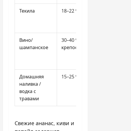
Текила
18–22 %
Яркий а
вкус
Вино/
30–40 % (меньше
Деликат
шампанское
крепости)
букет, лё
Домашняя
15–25 %
Уникаль
наливка /
российс
водка с
вкус
травами
Свежие ананас, киви и