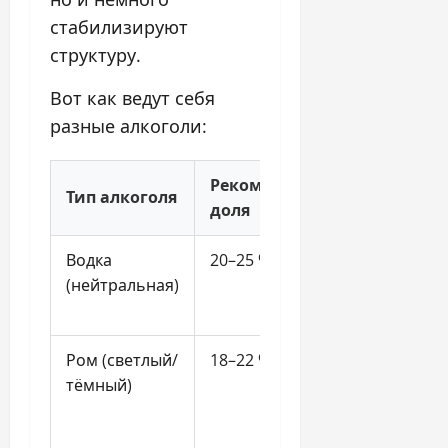
стабилизируют
структуру.
Вот как ведут себя
разные алкоголи:
Рекомендуемая
Тип алкоголя
Преиму
доля
Водка
20–25 %
Не пере
(нейтральная)
вкус, лег
дозирует
Ром (светлый/
18–22 %
Даёт
тёмный)
карамел
ванильн
ноты