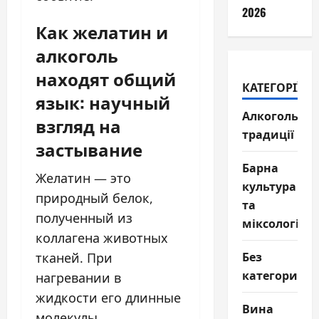
2026
Как желатин и
алкоголь
находят общий
КАТЕГОРІЇ
язык: научный
Алкогольні
взгляд на
традиції
застывание
Барна
Желатин — это
культура
природный белок,
та
полученный из
міксологія
коллагена животных
Без
тканей. При
категории
нагревании в
жидкости его длинные
Вина
молекулы