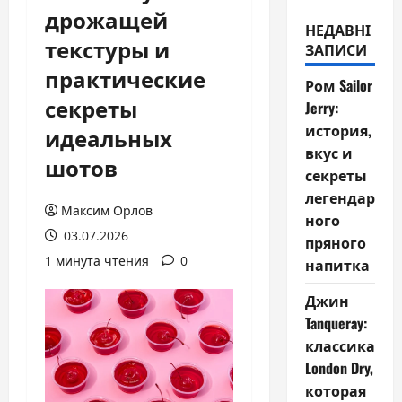
дрожащей
НЕДАВНІ
текстуры и
ЗАПИСИ
практические
Ром Sailor
секреты
Jerry:
история,
идеальных
вкус и
шотов
секреты
легендар
Максим Орлов
ного
03.07.2026
пряного
1 минута чтения
0
напитка
Джин
Tanqueray:
классика
London Dry,
которая