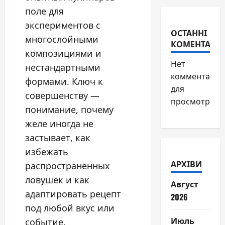
поле для
экспериментов с
ОСТАННІ
многослойными
КОМЕНТАРІ
композициями и
Нет
нестандартными
комментарие
формами. Ключ к
для
совершенству —
просмотра.
понимание, почему
желе иногда не
застывает, как
избежать
АРХІВИ
распространённых
ловушек и как
Август
адаптировать рецепт
2026
под любой вкус или
Июль
событие.