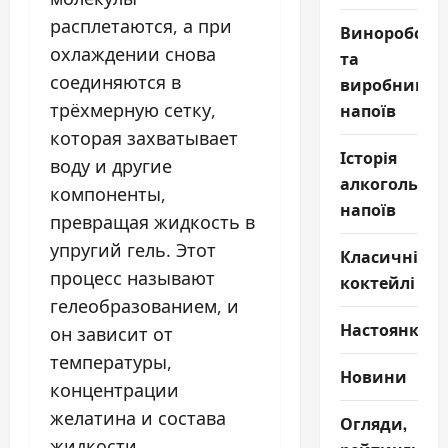
расплетаются, а при
Виноробств
охлаждении снова
та
соединяются в
виробництв
трёхмерную сетку,
напоїв
которая захватывает
Історія
воду и другие
алкогольни
компоненты,
напоїв
превращая жидкость в
упругий гель. Этот
Класичні
процесс называют
коктейлі
гелеобразованием, и
Настоянки
он зависит от
температуры,
Новини
концентрации
желатина и состава
Огляди,
жидкости.