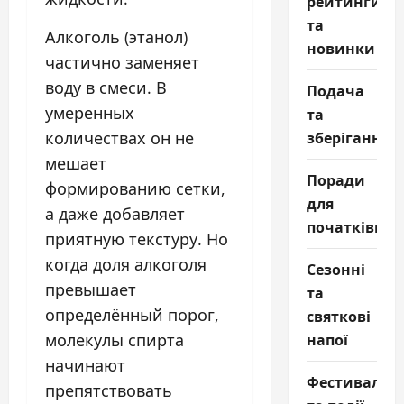
рейтинги
та
Алкоголь (этанол)
новинки
частично заменяет
воду в смеси. В
Подача
умеренных
та
зберігання
количествах он не
мешает
Поради
формированию сетки,
для
а даже добавляет
початківців
приятную текстуру. Но
когда доля алкоголя
Сезонні
превышает
та
определённый порог,
святкові
напої
молекулы спирта
начинают
Фестивалі
препятствовать