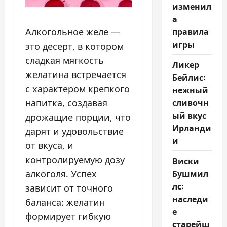
изменил
а
правила
Алкогольное желе —
игры
это десерт, в котором
сладкая мягкость
Ликер
желатина встречается
Бейлис:
с характером крепкого
нежный
сливочн
напитка, создавая
ый вкус
дрожащие порции, что
Ирланди
дарят и удовольствие
и
от вкуса, и
контролируемую дозу
Виски
Бушмил
алкоголя. Успех
лс:
зависит от точного
наследи
баланса: желатин
е
формирует гибкую
старейш