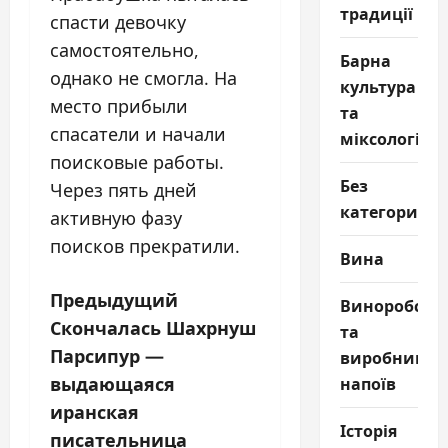
традиції
спасти девочку
самостоятельно,
Барна
однако не смогла. На
культура
место прибыли
та
спасатели и начали
міксологія
поисковые работы.
Без
Через пять дней
категории
активную фазу
поисков прекратили.
Вина
Н
Предыдущий
Виноробств
Скончалась Шахрнуш
та
а
Парсипур —
виробництв
в
выдающаяся
напоїв
иранская
и
Історія
писательница