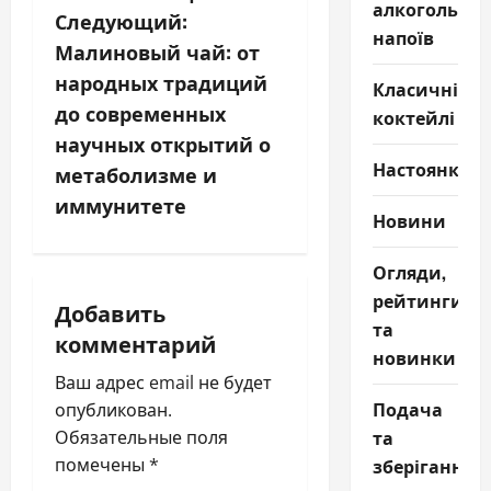
алкогольни
г
Следующий:
напоїв
Малиновый чай: от
а
народных традиций
Класичні
ц
до современных
коктейлі
научных открытий о
и
Настоянки
метаболизме и
я
иммунитете
Новини
п
Огляди,
о
рейтинги
Добавить
та
з
комментарий
новинки
а
Ваш адрес email не будет
Подача
опубликован.
п
та
Обязательные поля
помечены
*
зберігання
и