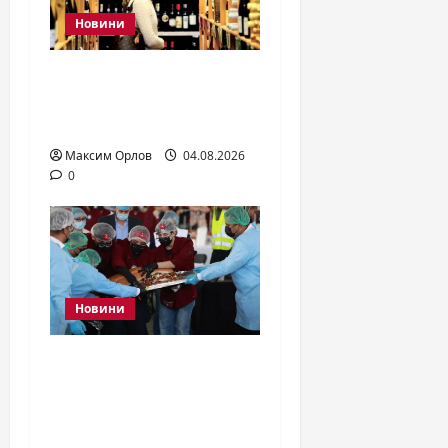
Новини
До скольки продают
алкоголь в Украине в
2026 году
Максим Орлов
04.08.2026
0
Новини
В Мехико испекли
торты длиной 100
метров: рекорд
Гиннеса