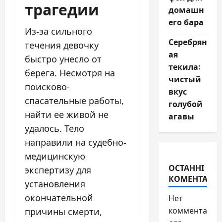
трагедии
домашн
его бара
Из-за сильного
Серебрян
течения девочку
ая
быстро унесло от
текила:
берега. Несмотря на
чистый
поисково-
вкус
спасательные работы,
голубой
найти ее живой не
агавы
удалось. Тело
направили на судебно-
медицинскую
ОСТАННІ
экспертизу для
КОМЕНТАРІ
установления
окончательной
Нет
комментарие
причины смерти,