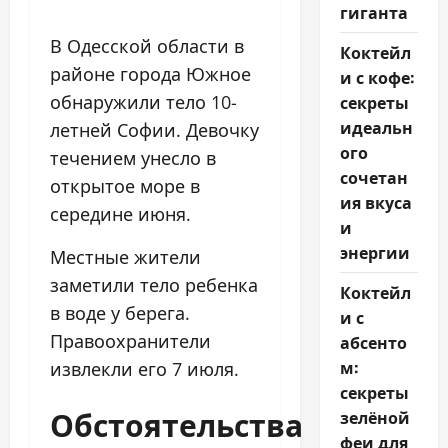
гиганта
В Одесской области в
Коктейл
районе города Южное
и с кофе:
обнаружили тело 10-
секреты
идеальн
летней Софии. Девочку
ого
течением унесло в
сочетан
открытое море в
ия вкуса
середине июня.
и
энергии
Местные жители
заметили тело ребенка
Коктейл
в воде у берега.
и с
Правоохранители
абсенто
м:
извлекли его 7 июля.
секреты
Обстоятельства
зелёной
феи для