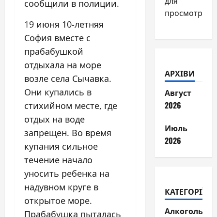
для
сообщили в полиции.
просмотра.
19 июня 10-летняя
София вместе с
прабабушкой
отдыхала на море
АРХІВИ
возле села Сычавка.
Они купались в
Август
2026
стихийном месте, где
отдых на воде
Июль
запрещен. Во время
2026
купания сильное
течение начало
уносить ребенка на
надувном круге в
КАТЕГОРІЇ
открытое море.
Алкогольні
Прабабушка пыталась