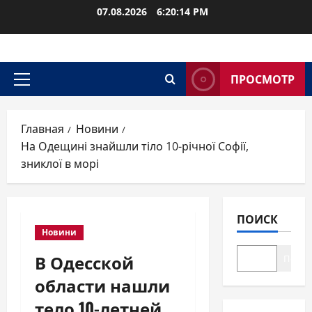
Перейти
07.08.2026
6:20:15 PM
к
содержимому
ПРОСМОТР
Основное
меню
Главная
Новини
На Одещині знайшли тіло 10-річної Софії,
зниклої в морі
ПОИСК
Новини
В Одесской
Поиск
области нашли
тело 10-летней