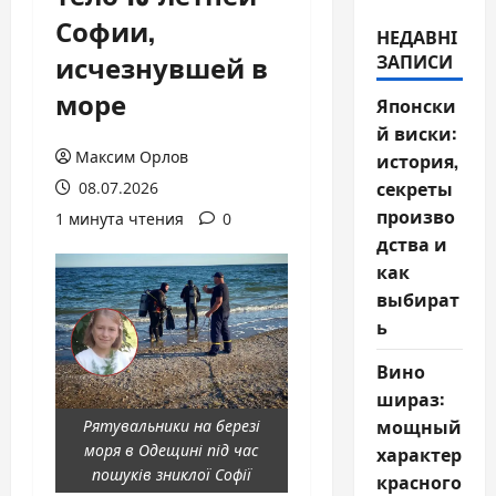
Софии,
НЕДАВНІ
исчезнувшей в
ЗАПИСИ
море
Японски
й виски:
Максим Орлов
история,
секреты
08.07.2026
произво
1 минута чтения
0
дства и
как
выбират
ь
Вино
шираз:
мощный
Рятувальники на березі
моря в Одещині під час
характер
пошуків зниклої Софії
красного