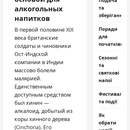
Подача
алкогольных
та
зберігання
напитков
Поради
В первой половине XIX
для
века британские
початківців
солдаты и чиновники
Ост-Индской
Сезонні
компании в Индии
та
массово болели
святкові
малярией.
напої
Единственным
Фестивалі
доступным средством
та події
был хинин —
алкалоид, добытый из
Як
коры хинного дерева
обрати
(Cinchona). Его