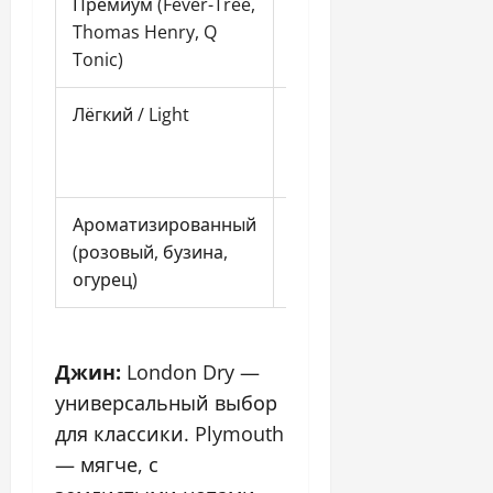
Премиум (Fever-Tree,
Выраженная,
Ниже,
Thomas Henry, Q
натуральная
Tonic)
Лёгкий / Light
Средняя
Мини
Ароматизированный
Мягкая
Средн
(розовый, бузина,
допол
огурец)
ноты
Джин:
London Dry —
универсальный выбор
для классики. Plymouth
— мягче, с