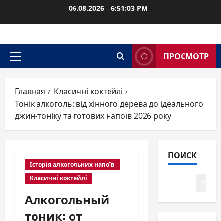
Перейти
06.08.2026
6:51:04 PM
к
содержимому
ПРОСМОТР
Основное
меню
Главная
Класичні коктейлі
Тонік алкоголь: від хінного дерева до ідеального
джин-тоніку та готових напоїв 2026 року
ПОИСК
Історія алкогольних напоїв
Класичні коктейлі
Поиск
Алкогольный
тоник: от