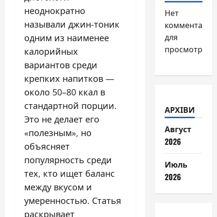
неоднократно
Нет
называли джин-тоник
комментарие
одним из наименее
для
просмотра.
калорийных
вариантов среди
крепких напитков —
около 50–80 ккал в
стандартной порции.
АРХІВИ
Это не делает его
Август
«полезным», но
2026
объясняет
популярность среди
Июль
тех, кто ищет баланс
2026
между вкусом и
умеренностью. Статья
раскрывает