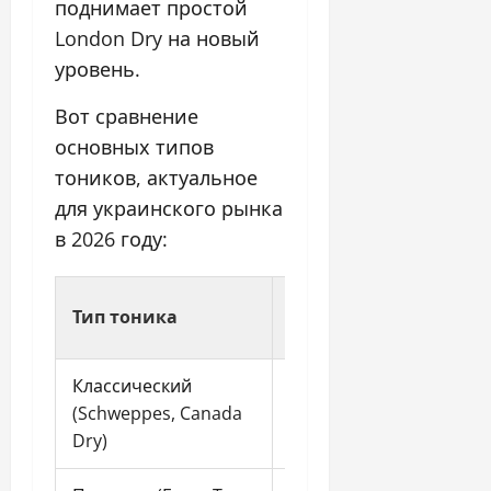
поднимает простой
London Dry на новый
уровень.
Вот сравнение
основных типов
тоников, актуальное
для украинского рынка
в 2026 году:
Горечь /
Тип тоника
Сладо
хинин
Классический
Средняя,
Высок
(Schweppes, Canada
стабильная
Dry)