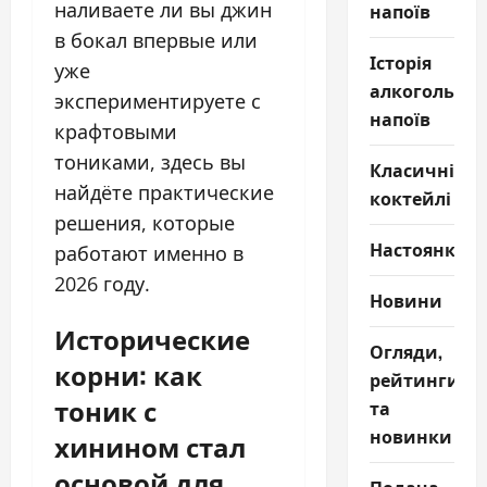
наливаете ли вы джин
напоїв
в бокал впервые или
Історія
уже
алкогольни
экспериментируете с
напоїв
крафтовыми
тониками, здесь вы
Класичні
найдёте практические
коктейлі
решения, которые
Настоянки
работают именно в
2026 году.
Новини
Исторические
Огляди,
корни: как
рейтинги
тоник с
та
новинки
хинином стал
основой для