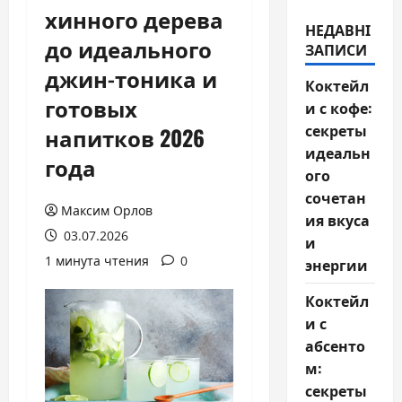
хинного дерева
НЕДАВНІ
до идеального
ЗАПИСИ
джин-тоника и
Коктейл
готовых
и с кофе:
секреты
напитков 2026
идеальн
года
ого
сочетан
Максим Орлов
ия вкуса
03.07.2026
и
1 минута чтения
0
энергии
Коктейл
и с
абсенто
м:
секреты