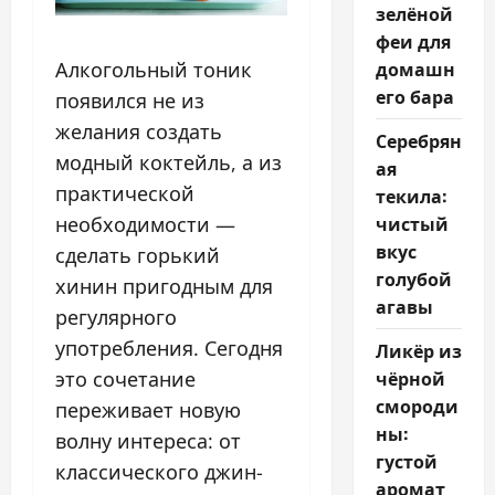
зелёной
феи для
домашн
Алкогольный тоник
его бара
появился не из
желания создать
Серебрян
модный коктейль, а из
ая
практической
текила:
чистый
необходимости —
вкус
сделать горький
голубой
хинин пригодным для
агавы
регулярного
употребления. Сегодня
Ликёр из
чёрной
это сочетание
смороди
переживает новую
ны:
волну интереса: от
густой
классического джин-
аромат