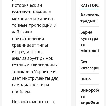
исторический
КАТЕГОРІЇ
контекст, научные
Алкогольні
механизмы хинина,
традиції
точные пропорции и
лайфхаки
Барна
культура
приготовления,
та
сравнивает типы
міксологія
ингредиентов,
анализирует рынок
Без
готовых алкогольных
категории
тоников в Украине и
даёт инструменты для
Вина
самодиагностики
Виноробств
проблем.
та
Независимо от того,
виробництв