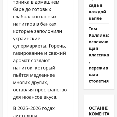
тоника в домашнем
сада в
баре до готовых
каждой
слабоалкогольных
капле
напитков в банках,
Том
которые заполонили
Коллинз:
украинские
освежаю
супермаркеты. Горечь,
щая
газирование и свежий
классика
аромат создают
,
напиток, который
пережив
шая
пьётся медленнее
столетия
многих других,
оставляя пространство
для нюансов вкуса.
ОСТАННІ
В 2025–2026 годах
КОМЕНТАРІ
диетологи