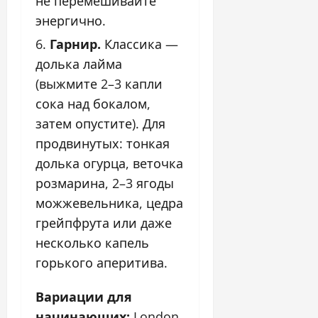
не перемешивайте
энергично.
Гарнир.
Классика —
долька лайма
(выжмите 2–3 капли
сока над бокалом,
затем опустите). Для
продвинутых: тонкая
долька огурца, веточка
розмарина, 2–3 ягоды
можжевельника, цедра
грейпфрута или даже
несколько капель
горького аперитива.
Вариации для
начинающих:
London