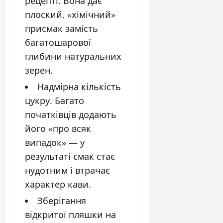
рецепті. Вона дає
плоский, «хімічний»
присмак замість
багатошарової
глибини натуральних
зерен.
Надмірна кількість
цукру. Багато
початківців додають
його «про всяк
випадок» — у
результаті смак стає
нудотним і втрачає
характер кави.
Зберігання
відкритої пляшки на