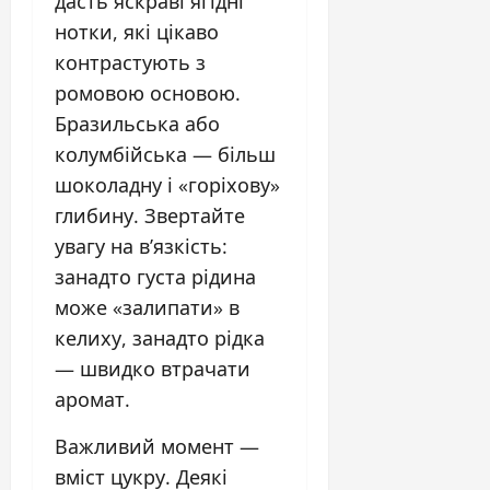
дасть яскраві ягідні
нотки, які цікаво
контрастують з
ромовою основою.
Бразильська або
колумбійська — більш
шоколадну і «горіхову»
глибину. Звертайте
увагу на в’язкість:
занадто густа рідина
може «залипати» в
келиху, занадто рідка
— швидко втрачати
аромат.
Важливий момент —
вміст цукру. Деякі