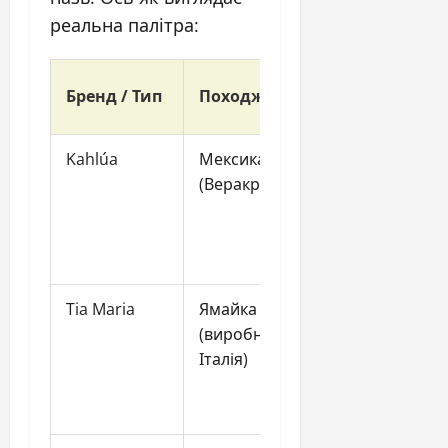
реальна палітра:
Алкогольна
Бренд / Тип
Походження
основа
Kahlúa
Мексика
Цукровий
(Веракрус)
ром
Tia Maria
Ямайка
Ямайський
(виробництво
ром
Італія)