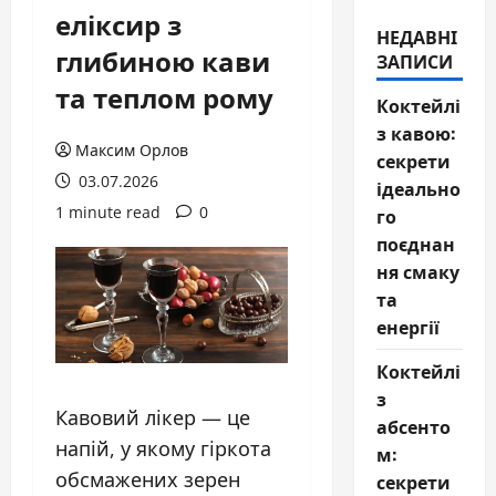
еліксир з
НЕДАВНІ
глибиною кави
ЗАПИСИ
та теплом рому
Коктейлі
з кавою:
Максим Орлов
секрети
03.07.2026
ідеально
1 minute read
0
го
поєднан
ня смаку
та
енергії
Коктейлі
з
Кавовий лікер — це
абсенто
напій, у якому гіркота
м:
обсмажених зерен
секрети