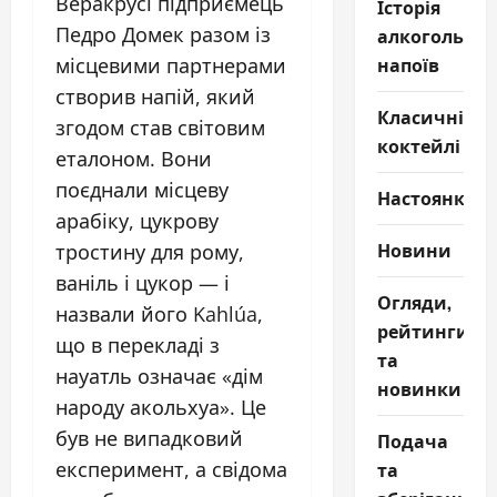
Веракрусі підприємець
Історія
Педро Домек разом із
алкогольни
напоїв
місцевими партнерами
створив напій, який
Класичні
згодом став світовим
коктейлі
еталоном. Вони
поєднали місцеву
Настоянки
арабіку, цукрову
Новини
тростину для рому,
ваніль і цукор — і
Огляди,
назвали його Kahlúa,
рейтинги
що в перекладі з
та
науатль означає «дім
новинки
народу акольхуа». Це
був не випадковий
Подача
експеримент, а свідома
та