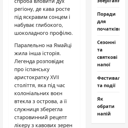
зберігання
спроба вловити дух
регіону, де кава росте
Поради
під яскравим сонцем і
для
набуває глибокого,
початківців
шоколадного профілю.
Сезонні
Паралельно на Ямайці
та
жила інша історія.
святкові
Легенда розповідає
напої
про іспанську
аристократку XVII
Фестивалі
століття, яка під час
та події
колоніальних воєн
Як
втекла з острова, а її
обрати
служниця зберегла
напій
старовинний рецепт
лікеру з кавових зерен