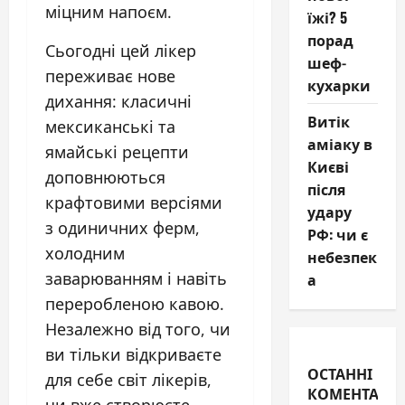
міцним напоєм.
їжі? 5
порад
Сьогодні цей лікер
шеф-
переживає нове
кухарки
дихання: класичні
Витік
мексиканські та
аміаку в
ямайські рецепти
Києві
доповнюються
після
крафтовими версіями
удару
з одиничних ферм,
РФ: чи є
холодним
небезпек
заварюванням і навіть
а
переробленою кавою.
Незалежно від того, чи
ви тільки відкриваєте
ОСТАННІ
для себе світ лікерів,
КОМЕНТАРІ
чи вже створюєте