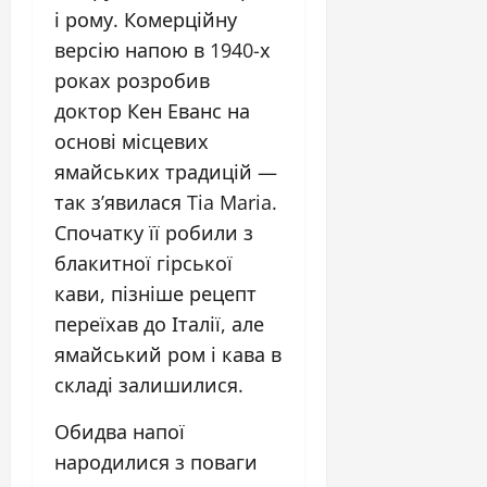
і рому. Комерційну
версію напою в 1940-х
роках розробив
доктор Кен Еванс на
основі місцевих
ямайських традицій —
так з’явилася Tia Maria.
Спочатку її робили з
блакитної гірської
кави, пізніше рецепт
переїхав до Італії, але
ямайський ром і кава в
складі залишилися.
Обидва напої
народилися з поваги