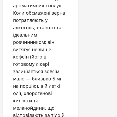
ароматичних сполук.
Коли обсмажені зерна
потрапляють у
алкоголь, етанол стає
ідеальним
розчинником: він
витягує не лише
кофеїн (його в
готовому лікері
залишається зовсім
мало — близько 5 мг
на порцію), а й леткі
олії, хлорогенові
кислоти та
меланойдини, що
відповідають за тіло й