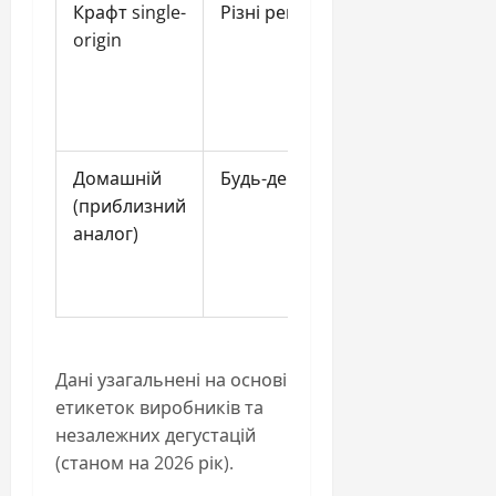
Крафт single-
Різні регіони
Ром /
origin
бурбон /
горілка
Домашній
Будь-де
Горілка або
(приблизний
ром
аналог)
Дані узагальнені на основі
етикеток виробників та
незалежних дегустацій
(станом на 2026 рік).