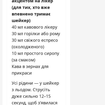
акцентом на лікер
(для тих, хто вже
впевнено тримає
шейкер)
40 мл кавового лікеру
30 мл горілки або рому
30 мл свіжого еспресо
(охолодженого)
10 мл простого сиропу
(за смаком)
Кава в зернах для
прикраси
Усі рідини — у шейкер
з льодом. Струсіть
дуже сильно 12–15
секунд, щоб з’явилася