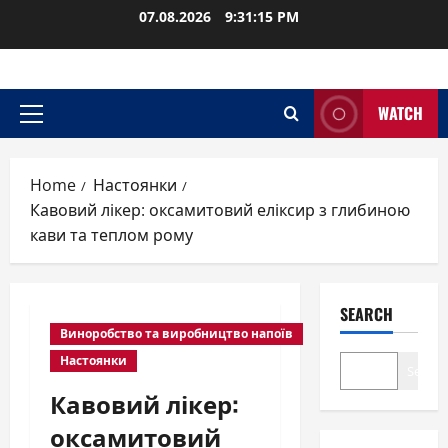
Skip
07.08.2026
9:31:16 PM
to
content
WATCH
Primary
Menu
Home
Настоянки
Кавовий лікер: оксамитовий еліксир з глибиною
кави та теплом рому
SEARCH
Виноробство та виробництво напоїв
Настоянки
Search
Кавовий лікер:
оксамитовий