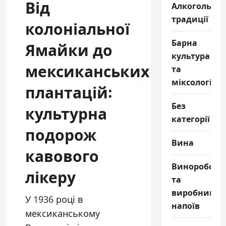
Від
Алкогольні
традиції
колоніальної
Барна
Ямайки до
культура
мексиканських
та
міксологія
плантацій:
Без
культурна
категорії
подорож
Вина
кавового
Виноробств
лікеру
та
виробництв
У 1936 році в
напоїв
мексиканському