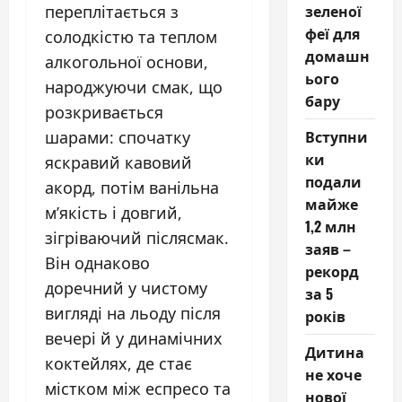
зеленої
переплітається з
феї для
солодкістю та теплом
домашн
алкогольної основи,
ього
народжуючи смак, що
бару
розкривається
Вступни
шарами: спочатку
ки
яскравий кавовий
подали
акорд, потім ванільна
майже
м’якість і довгий,
1,2 млн
зігріваючий післясмак.
заяв –
Він однаково
рекорд
доречний у чистому
за 5
вигляді на льоду після
років
вечері й у динамічних
Дитина
коктейлях, де стає
не хоче
містком між еспресо та
нової