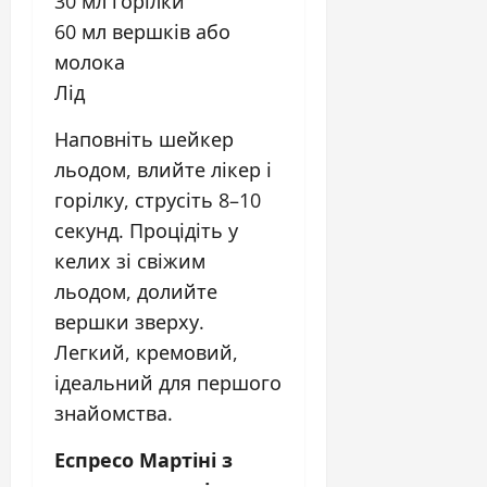
30 мл горілки
60 мл вершків або
молока
Лід
Наповніть шейкер
льодом, влийте лікер і
горілку, струсіть 8–10
секунд. Процідіть у
келих зі свіжим
льодом, долийте
вершки зверху.
Легкий, кремовий,
ідеальний для першого
знайомства.
Еспресо Мартіні з