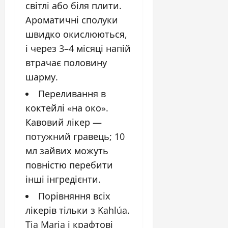
світлі або біля плити.
Ароматичні сполуки
швидко окислюються,
і через 3–4 місяці напій
втрачає половину
шарму.
Переливання в
коктейлі «на око».
Кавовий лікер —
потужний гравець; 10
мл зайвих можуть
повністю перебити
інші інгредієнти.
Порівняння всіх
лікерів тільки з Kahlúa.
Tia Maria і крафтові