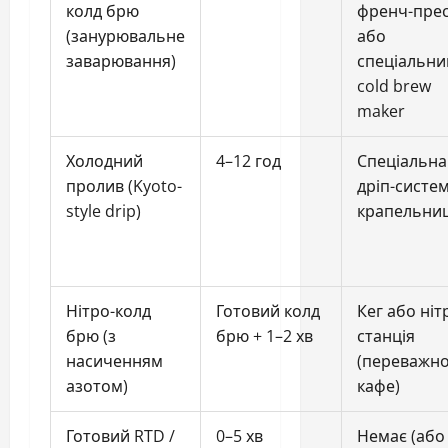
колд брю
френч-пре
(занурювальне
або
заварювання)
спеціальни
cold brew
maker
Холодний
4–12 год
Спеціальна
пролив (Kyoto-
дріп-систем
style drip)
крапельни
Нітро-колд
Готовий колд
Кег або ніт
брю (з
брю + 1–2 хв
станція
насиченням
(переважн
азотом)
кафе)
Готовий RTD /
0–5 хв
Немає (або