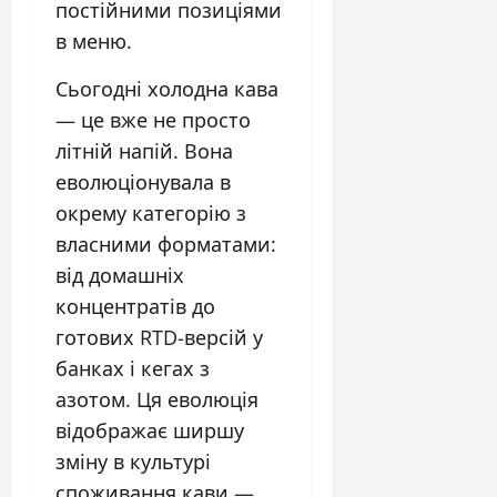
постійними позиціями
в меню.
Сьогодні холодна кава
— це вже не просто
літній напій. Вона
еволюціонувала в
окрему категорію з
власними форматами:
від домашніх
концентратів до
готових RTD-версій у
банках і кегах з
азотом. Ця еволюція
відображає ширшу
зміну в культурі
споживання кави —