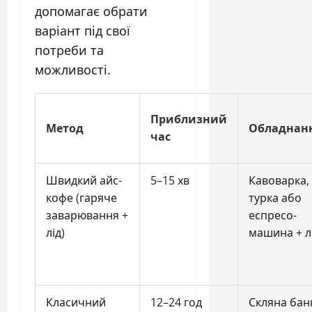
допомагає обрати
варіант під свої
потреби та
можливості.
Приблизний
Метод
Обладнан
час
Швидкий айс-
5–15 хв
Кавоварка,
кофе (гаряче
турка або
заварювання +
еспресо-
лід)
машина + л
Класичний
12–24 год
Скляна бан