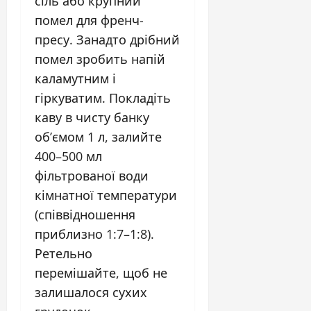
сіль або крупний
помел для френч-
пресу. Занадто дрібний
помел зробить напій
каламутним і
гіркуватим. Покладіть
каву в чисту банку
об’ємом 1 л, залийте
400–500 мл
фільтрованої води
кімнатної температури
(співвідношення
приблизно 1:7–1:8).
Ретельно
перемішайте, щоб не
залишалося сухих