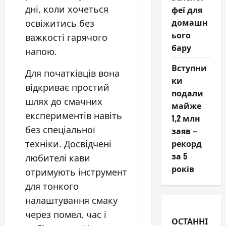
дні, коли хочеться
феї для
домашн
освіжитись без
ього
важкості гарячого
бару
напою.
Вступни
Для початківців вона
ки
відкриває простий
подали
шлях до смачних
майже
експериментів навіть
1,2 млн
без спеціальної
заяв –
рекорд
техніки. Досвідчені
за 5
любителі кави
років
отримують інструмент
для тонкого
налаштування смаку
через помел, час і
ОСТАННІ