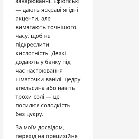
заварюванні. Ефіопські
— дають яскраві ягідні
акценти, але
вимагають точнішого
часу, щоб не
підкреслити
кислотність. Деякі
додають у банку під
час настоювання
шматочки ванілі, цедру
апельсина або навіть
трохи солі — це
посилює солодкість
без цукру.
За моїм досвідом,
перехід на прецизійне