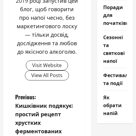
2019 році запустив цей
Поради
блог, щоб говорити
для
про напої чесно, без
початківців
маркетингового лоску
— тільки досвід,
Сезонні
дослідження та любов
та
до якісного алкоголю.
святкові
напої
Visit Website
Фестивалі
View All Posts
та події
P
Previous:
Як
Кишківник подякує:
обрати
o
напій
простий рецепт
s
хрустких
ферментованих