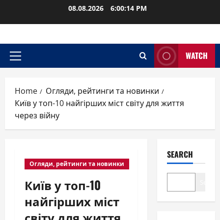
Skip
08.08.2026
6:00:15 PM
to
content
WATCH
Primary
Menu
Home
Огляди, рейтинги та новинки
Київ у топ-10 найгірших міст світу для життя
через війну
SEARCH
Огляди, рейтинги та новинки
Київ у топ-10
Search
найгірших міст
світу для життя