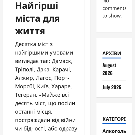
No
Найгірші
comments
міста для
to show.
життя
Десятка міст з
найгіршими умовами
АРХІВИ
виглядає так: Дамаск,
August
Тріполі, Дака, Карачі,
2026
Алжир, Лагос, Порт-
Морсбі, Київ, Хараре,
July 2026
Тегеран. «Майже всі
десять міст, що посіли
останні місця,
КАТЕГОРІЇ
постраждали від війни
чи бідності, або одразу
Алкогольні