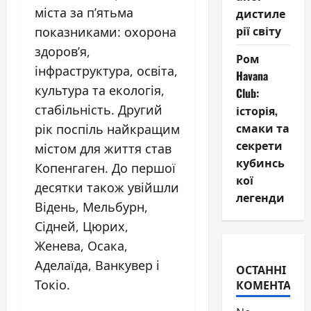
міста за п’ятьма
дистиле
рії світу
показниками: охорона
здоров’я,
Ром
інфраструктура, освіта,
Havana
культура та екологія,
Club:
стабільність. Другий
історія,
смаки та
рік поспіль найкращим
секрети
містом для життя став
кубинсь
Копенгаген. До першої
кої
десятки також увійшли
легенди
Відень, Мельбурн,
Сідней, Цюрих,
Женева, Осака,
Аделаїда, Ванкувер і
ОСТАННІ
Токіо.
КОМЕНТАРІ