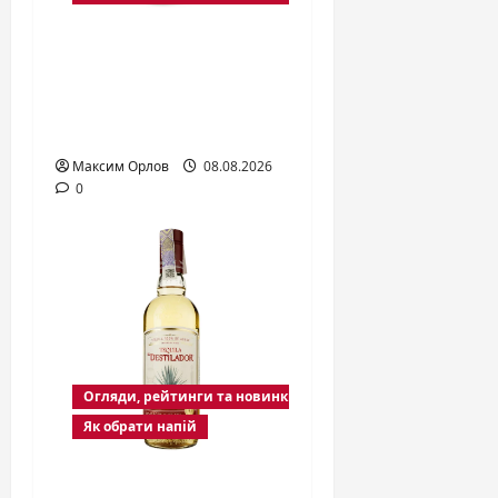
Sailor Jerry ром: історія,
смак і секрети
легендарного
пряного напою
Максим Орлов
08.08.2026
0
Огляди, рейтинги та новинки
Як обрати напій
Срібна текіла: чистий