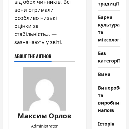
від обох чинників. Всі
традиції
вони отримали
Барна
особливо низькі
культура
оцінки за
та
стабільність», —
міксологія
зазначають у звіті.
Без
ABOUT THE AUTHOR
категорії
Вина
Виноробств
та
виробництв
напоїв
Максим Орлов
Історія
Administrator