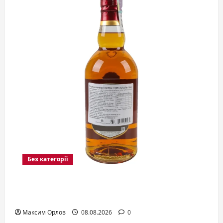
Без категорії
Віскі Бушмілс: спадщина найстарішої
ліцензованої дистилерії світу
Максим Орлов
08.08.2026
0