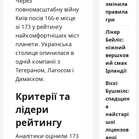
Через
змінила
повномасштабну війну
правила
Київ посів 166-е місце
гри
зі 173 у рейтингу
Лікер
найкомфортніших міст
Бейліс:
планети. Українська
ніжний
столиця опинилася в
вершков
одній компанії з
ий смак
Тегераном, Лагосом і
Ірландії
Дамаском.
Віскі
Бушмілс:
Критерії та
спадщин
лідери
а
найстарі
рейтингу
шої
ліцензов
Аналітики оцінили 173
аної