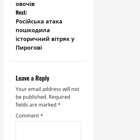
t
овочів
n
Next:
Російська атака
a
пошкодила
v
історичний вітряк у
Пирогові
i
g
a
Leave a Reply
t
Your email address will not
be published.
Required
i
fields are marked
*
o
Comment
*
n