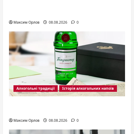
Sailor Jerry ром: історія, смак і секрети
легендарного пряного напою
Максим Орлов
08.08.2026
0
Алкогольні традиції
Історія алкогольних напоїв
Джин Tanqueray: класика London Dry, що
змінила правила гри
Максим Орлов
08.08.2026
0