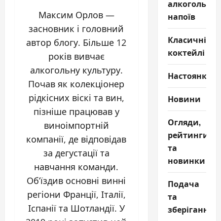
алкогольни
Максим Орлов —
напоїв
засновник і головний
Класичні
автор блогу. Більше 12
коктейлі
років вивчає
алкогольну культуру.
Настоянки
Почав як колекціонер
рідкісних віскі та вин,
Новини
пізніше працював у
Огляди,
виноімпортній
рейтинги
компанії, де відповідав
та
за дегустації та
новинки
навчання команди.
Об’їздив основні винні
Подача
регіони Франції, Італії,
та
Іспанії та Шотландії. У
зберігання