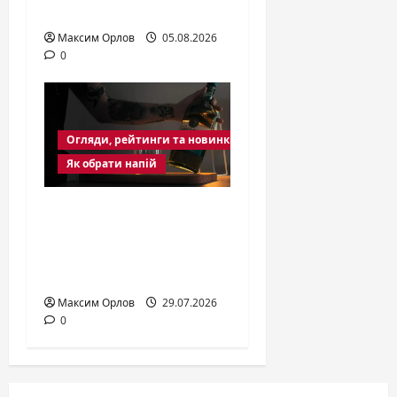
смак блакитної агави
Максим Орлов
05.08.2026
0
Огляди, рейтинги та новинки
Як обрати напій
Односолодовий віскі
марки: повний гід по
смаках, регіонах і
вибору
Максим Орлов
29.07.2026
0