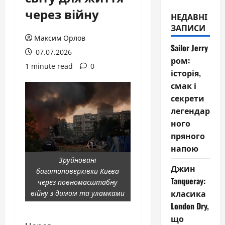
через війну
НЕДАВНІ
ЗАПИСИ
Максим Орлов
Sailor Jerry
07.07.2026
ром:
1 minute read
0
історія,
смак і
секрети
легендар
ного
пряного
напою
Зруйновані
Джин
багатоповерхівки Києва
Tanqueray:
через повномасштабну
класика
війну з димом та уламками
London Dry,
що