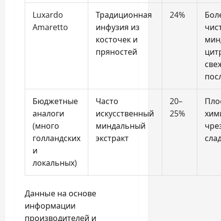
Luxardo
Традиционная
24%
Бол
Amaretto
инфузия из
чис
косточек и
мин
пряностей
цит
све
пос
Бюджетные
Часто
20–
Пло
аналоги
искусственный
25%
хим
(много
миндальный
чре
голландских
экстракт
сла
и
локальных)
Данные на основе
информации
производителей и