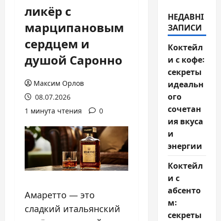
ликёр с
НЕДАВНІ
марципановым
ЗАПИСИ
сердцем и
Коктейл
душой Саронно
и с кофе:
секреты
идеальн
Максим Орлов
ого
08.07.2026
сочетан
1 минута чтения
0
ия вкуса
и
энергии
Коктейл
и с
абсенто
Амаретто — это
м:
сладкий итальянский
секреты