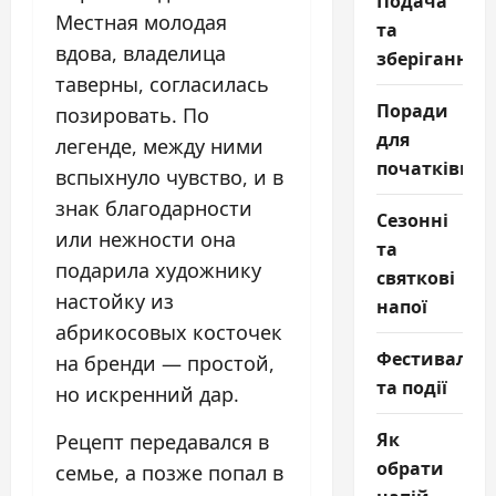
Подача
Местная молодая
та
вдова, владелица
зберігання
таверны, согласилась
Поради
позировать. По
для
легенде, между ними
початківців
вспыхнуло чувство, и в
знак благодарности
Сезонні
или нежности она
та
подарила художнику
святкові
настойку из
напої
абрикосовых косточек
Фестивалі
на бренди — простой,
та події
но искренний дар.
Як
Рецепт передавался в
обрати
семье, а позже попал в