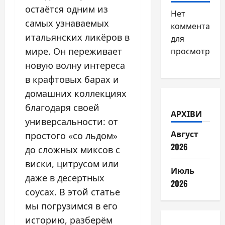
остаётся одним из
Нет
самых узнаваемых
комментарие
итальянских ликёров в
для
мире. Он переживает
просмотра.
новую волну интереса
в крафтовых барах и
домашних коллекциях
благодаря своей
АРХІВИ
универсальности: от
Август
простого «со льдом»
2026
до сложных миксов с
виски, цитрусом или
Июль
даже в десертных
2026
соусах. В этой статье
мы погрузимся в его
историю, разберём