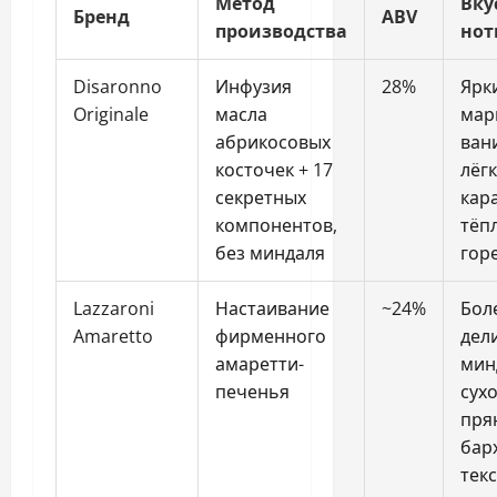
Метод
Вку
Бренд
ABV
производства
нот
Disaronno
Инфузия
28%
Ярк
Originale
масла
мар
абрикосовых
ван
косточек + 17
лёг
секретных
кар
компонентов,
тёп
без миндаля
гор
Lazzaroni
Настаивание
~24%
Бол
Amaretto
фирменного
дел
амаретти-
мин
печенья
сух
пря
бар
тек