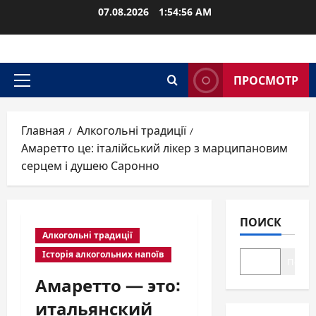
Перейти
07.08.2026
1:54:57 AM
к
содержимому
ПРОСМОТР
Основное
меню
Главная
Алкогольні традиції
Амаретто це: італійський лікер з марципановим
серцем і душею Саронно
ПОИСК
Алкогольні традиції
Історія алкогольних напоїв
Поиск
Амаретто — это:
итальянский