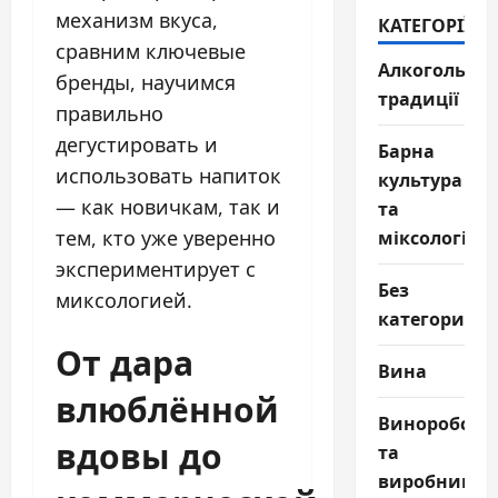
механизм вкуса,
КАТЕГОРІЇ
сравним ключевые
Алкогольні
бренды, научимся
традиції
правильно
дегустировать и
Барна
использовать напиток
культура
— как новичкам, так и
та
міксологія
тем, кто уже уверенно
экспериментирует с
Без
миксологией.
категории
От дара
Вина
влюблённой
Виноробств
вдовы до
та
виробництв