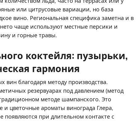
количеством льда, часто на террасах или у
ряные или цитрусовые вариации, но база
дкое вино. Региональная специфика заметна и в
енето чаще используют местные персики и
зину и горные травы.
ного коктейля: пузырьки,
ческая гармония
ых вин благодаря методу производства.
метичных резервуарах под давлением (метод
в традиционном методе шампанского. Это
 и цветочные ароматы винограда Глера,
е появляются при длительном контакте с