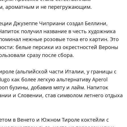
м, ароматным и не перегружающим.
Венеции Джузеппе Чиприани создал Беллини,
Напиток получил название в честь художника
поминал нежные розовые тона его картин. Это
ности: белые персики из окрестностей Вероны
ользовали сразу после сбора.
Тироле (альпийской части Италии, у границы с
ugo как более легкую альтернативу Aperol
ироп бузины, добавив мяту и лайм. Напиток
ании и Словении, став символом летнего отдыха
летом в Венето и Южном Тироле коктейли с