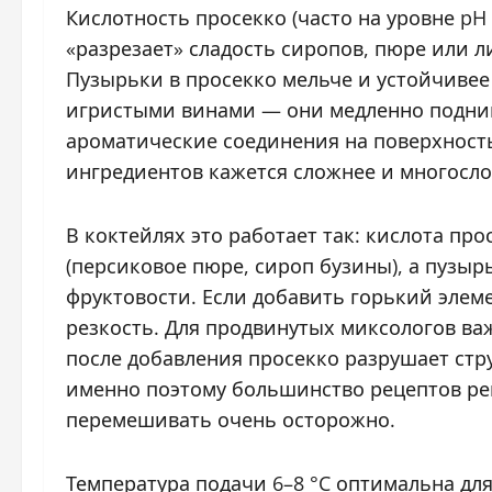
Кислотность просекко (часто на уровне pH
«разрезает» сладость сиропов, пюре или л
Пузырьки в просекко мельче и устойчиве
игристыми винами — они медленно подни
ароматические соединения на поверхность
ингредиентов кажется сложнее и многосло
В коктейлях это работает так: кислота пр
(персиковое пюре, сироп бузины), а пузы
фруктовости. Если добавить горький элемен
резкость. Для продвинутых миксологов ва
после добавления просекко разрушает стр
именно поэтому большинство рецептов ре
перемешивать очень осторожно.
Температура подачи 6–8 °C оптимальна для