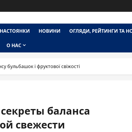
НАСТОЯНКИ
НОВИНИ
ОГЛЯДИ, РЕЙТИНГИ ТА 
О НАС
нсу бульбашок і фруктової свіжості
 секреты баланса
ой свежести