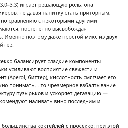
 3,0–3,3) играет решающую роль: она
икеров, не давая напитку стать приторным.
е по сравнению с некоторыми другими
маются, постепенно высвобождая
. Именно поэтому даже простой микс из двух
йнее.
осекко балансирует сладкие компоненты
рьки усиливают восприятие свежести и
т (Aperol, биттер), кислотность смягчает его
жно понимать, что чрезмерное взбалтывание
уктуру пузырьков и ускоряет дегазацию —
комендуют наливать вино последним и
 большинства коктейлей с просекко: при этой