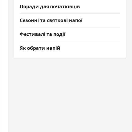
Поради для початківців
Сезонні та святкові напої
Фестивалі та події
Як обрати напій