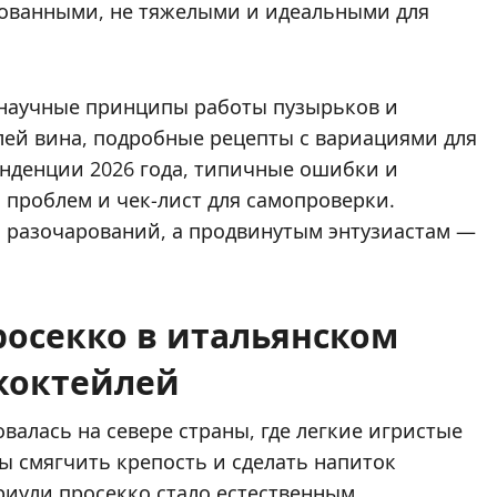
рованными, не тяжелыми и идеальными для
, научные принципы работы пузырьков и
лей вина, подробные рецепты с вариациями для
енденции 2026 года, типичные ошибки и
 проблем и чек-лист для самопроверки.
разочарований, а продвинутым энтузиастам —
росекко в итальянском
коктейлей
алась на севере страны, где легкие игристые
ы смягчить крепость и сделать напиток
риули просекко стало естественным