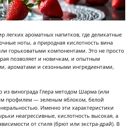
р легких ароматных напитков, где деликатные
очные ноты, а природная кислотность вина
или горьковатыми компонентами. Это не просто
орая позволяет и новичкам, и опытным
ми, ароматами и сезонными ингредиентами,
о из винограда Глера методом Шарма (или
ым профилем — зеленым яблоком, белой
инеральностью. Именно эти характеристики
ырьки неагрессивные, кислотность высокая, а
висимости от стиля (брют или экстра-драй). В