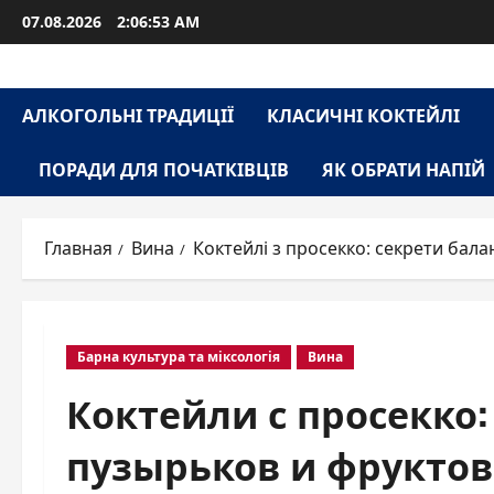
Перейти
07.08.2026
2:06:54 AM
к
содержимому
АЛКОГОЛЬНІ ТРАДИЦІЇ
КЛАСИЧНІ КОКТЕЙЛІ
ПОРАДИ ДЛЯ ПОЧАТКІВЦІВ
ЯК ОБРАТИ НАПІЙ
Главная
Вина
Коктейлі з просекко: секрети бала
Барна культура та міксологія
Вина
Коктейли с просекко:
пузырьков и фруктов