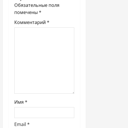
п
Обязательные поля
помечены
*
и
Комментарий
*
с
я
м
Имя
*
Email
*