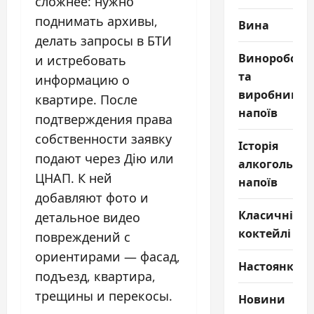
сложнее: нужно
поднимать архивы,
Вина
делать запросы в БТИ
Виноробств
и истребовать
та
информацию о
виробництв
квартире. После
напоїв
подтверждения права
собственности заявку
Історія
подают через Дію или
алкогольни
ЦНАП. К ней
напоїв
добавляют фото и
Класичні
детальное видео
коктейлі
повреждений с
ориентирами — фасад,
Настоянки
подъезд, квартира,
трещины и перекосы.
Новини