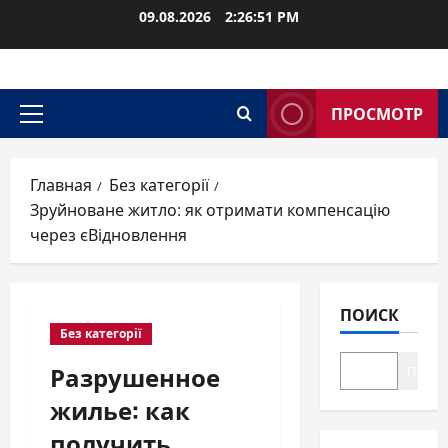
Перейти
09.08.2026
2:26:52 PM
к
содержимому
ПРОСМОТР
Основное
меню
Главная
Без категорії
Зруйноване житло: як отримати компенсацію
через єВідновлення
ПОИСК
Без категорії
Разрушенное
Поиск
жилье: как
получить