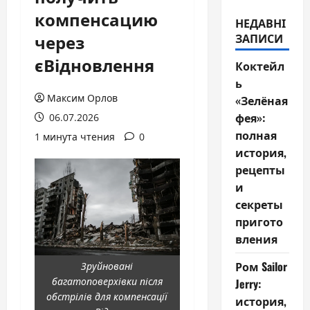
компенсацию
НЕДАВНІ
через
ЗАПИСИ
єВідновлення
Коктейл
ь
Максим Орлов
«Зелёная
фея»:
06.07.2026
полная
1 минута чтения
0
история,
рецепты
и
секреты
пригото
вления
Ром Sailor
Зруйновані
багатоповерхівки після
Jerry:
обстрілів для компенсації
история,