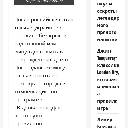
через єВідновлення
вкус и
секреты
легендар
После российских атак
ного
тысячи украинцев
пряного
остались без крыши
напитка
над головой или
Джин
вынуждены жить в
Tanqueray:
поврежденных домах.
классика
Пострадавшие могут
London Dry,
рассчитывать на
которая
помощь от города и
изменил
компенсацию по
а
программе
правила
єВідновлення. Для
игры
этого нужно
Ликер
правильно
Бейлис: