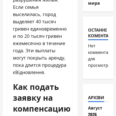
мира
Если семья
выселилась, город
выделяет 40 тысяч
гривен единовременно
ОСТАННІ
КОМЕНТАРІ
и по 20 тысяч гривен
ежемесячно в течение
Нет
года. Эти выплаты
комментарие
могут покрыть аренду,
для
пока длится процедура
просмотра.
єВідновлення.
Как подать
заявку на
АРХІВИ
компенсацию
Август
2026