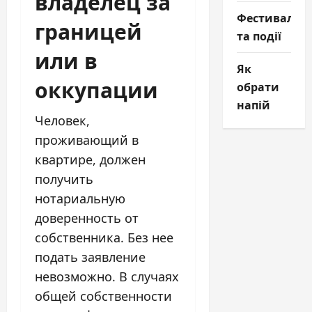
владелец за
Фестивалі
границей
та події
или в
Як
оккупации
обрати
напій
Человек,
проживающий в
квартире, должен
получить
нотариальную
доверенность от
собственника. Без нее
подать заявление
невозможно. В случаях
общей собственности