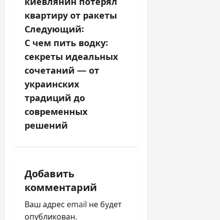
в
киевлянин потерял
квартиру от ракеты
и
Следующий:
г
С чем пить водку:
секреты идеальных
а
сочетаний — от
ц
украинских
традиций до
и
современных
я
решений
п
о
Добавить
з
комментарий
а
Ваш адрес email не будет
опубликован.