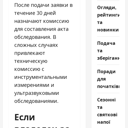
После подачи заявки в
Огляди,
течение 30 дней
рейтинги
назначают комиссию
та
для составления акта
новинки
обследования. В
Подача
сложных случаях
та
привлекают
зберігання
техническую
комиссию с
Поради
инструментальными
для
измерениями и
початківців
ультразвуковыми
Сезонні
обследованиями.
та
Если
святкові
напої