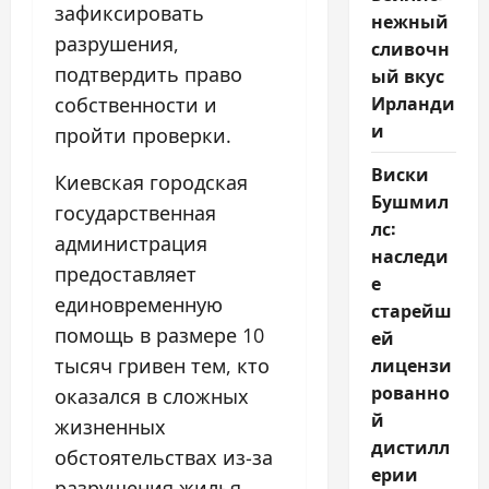
зафиксировать
нежный
разрушения,
сливочн
подтвердить право
ый вкус
Ирланди
собственности и
и
пройти проверки.
Виски
Киевская городская
Бушмил
государственная
лс:
администрация
наследи
предоставляет
е
единовременную
старейш
помощь в размере 10
ей
лицензи
тысяч гривен тем, кто
рованно
оказался в сложных
й
жизненных
дистилл
обстоятельствах из-за
ерии
разрушения жилья.