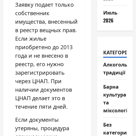
Заявку подает только
Июль
собственник
2026
имущества, внесенный
в реестр вещных прав.
Если жилье
приобретено до 2013
КАТЕГОРІЇ
года и не внесено в
реестр, его нужно
Алкогольні
традиції
зарегистрировать
через ЦНАП. При
Барна
наличии документов
культура
ЦНАП делает это в
та
течение пяти дней.
міксологія
Если документы
Без
утеряны, процедура
категории