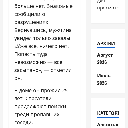
для
больше нет. Знакомые
просмотра.
сообщили о
разрушениях.
Вернувшись, мужчина
увидел только завалы.
АРХІВИ
«Уже все, ничего нет.
Попасть туда
Август
невозможно — все
2026
засыпано», — отметил
Июль
он.
2026
В доме он прожил 25
лет. Спасатели
продолжают поиски,
КАТЕГОРІЇ
среди пропавших —
соседи.
Алкогольні