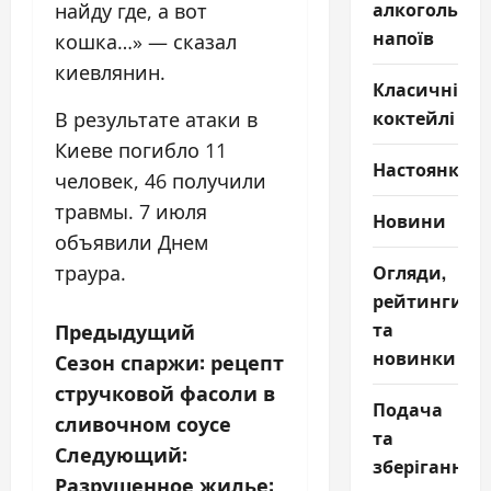
алкогольни
найду где, а вот
напоїв
кошка…» — сказал
киевлянин.
Класичні
коктейлі
В результате атаки в
Киеве погибло 11
Настоянки
человек, 46 получили
травмы. 7 июля
Новини
объявили Днем
Огляди,
траура.
рейтинги
Н
та
Предыдущий
новинки
Сезон спаржи: рецепт
а
стручковой фасоли в
Подача
в
сливочном соусе
та
Следующий:
и
зберігання
Разрушенное жилье: