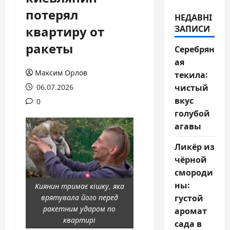
потерял
НЕДАВНІ
квартиру от
ЗАПИСИ
ракеты
Серебрян
ая
Максим Орлов
текила:
чистый
06.07.2026
вкус
0
голубой
агавы
Ликёр из
чёрной
смороди
ны:
Киянин тримає кішку, яка
густой
врятувала його перед
ракетним ударом по
аромат
квартирі
сада в