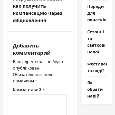
г
как получить
Поради
компенсацию через
для
а
початківців
єВідновлення
ц
Сезонні
и
та
Добавить
святкові
я
комментарий
напої
п
Ваш адрес email не будет
Фестивалі
опубликован.
о
та події
Обязательные поля
з
помечены
*
Як
обрати
Комментарий
*
а
напій
п
и