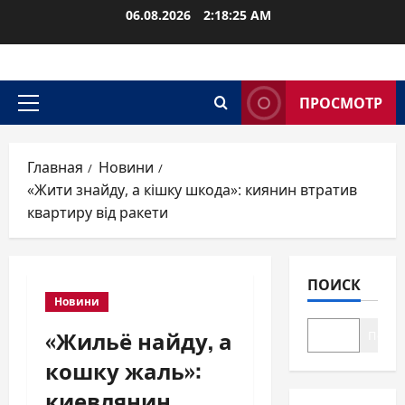
Перейти
06.08.2026
2:18:26 AM
к
содержимому
ПРОСМОТР
Основное
меню
Главная
Новини
«Жити знайду, а кішку шкода»: киянин втратив
квартиру від ракети
ПОИСК
Новини
«Жильё найду, а
Поиск
кошку жаль»:
киевлянин