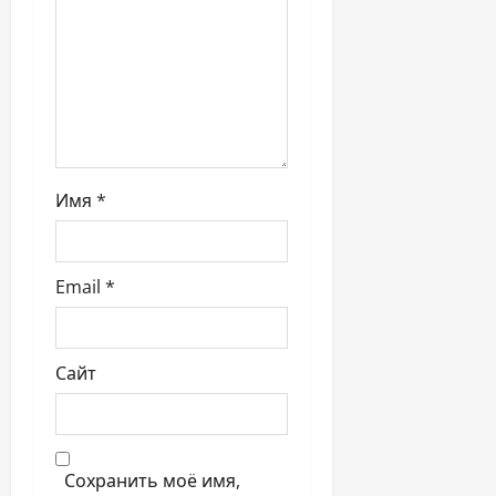
с
я
м
Имя
*
Email
*
Сайт
Сохранить моё имя,