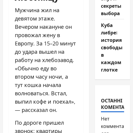
секреты
Мужчина жил на
выбора
девятом этаже.
Куба
Вечером накануне он
либре:
провожал жену в
история
Европу. За 15–20 минут
свободы
до удара вышел на
в
работу на хлебозавод.
каждом
«Обычно еду во
глотке
втором часу ночи, а
тут кошка начала
волноваться. Встал,
ОСТАННІ
выпил кофе и поехал»,
КОМЕНТАРІ
— рассказал он.
Нет
По дороге пришел
комментарие
звонок: квартиры