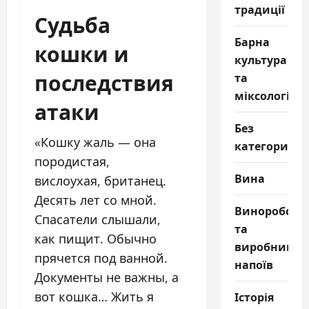
традиції
Судьба
Барна
кошки и
культура
последствия
та
міксологія
атаки
Без
«Кошку жаль — она
категории
породистая,
Вина
вислоухая, британец.
Десять лет со мной.
Виноробств
Спасатели слышали,
та
как пищит. Обычно
виробництв
прячется под ванной.
напоїв
Документы не важны, а
вот кошка… Жить я
Історія