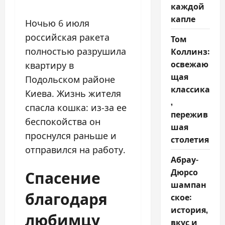
каждой
капле
Ночью 6 июля
российская ракета
Том
полностью разрушила
Коллинз:
освежаю
квартиру в
щая
Подольском районе
классика
Киева. Жизнь жителя
,
спасла кошка: из-за ее
пережив
беспокойства он
шая
проснулся раньше и
столетия
отправился на работу.
Абрау-
Спасение
Дюрсо
шампан
благодаря
ское:
история,
любимцу
вкус и