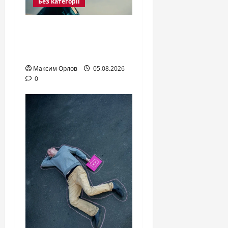
Без категорії
Одіссей Нолана: чому
справжній герой —
Пенелопа
Максим Орлов
05.08.2026
0