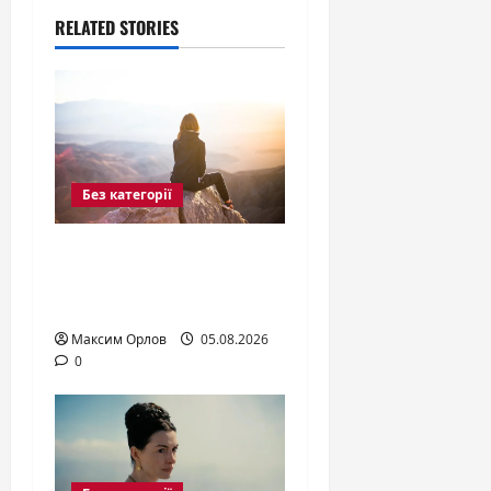
RELATED STORIES
Без категорії
Дитина не хоче нової
їжі? 5 порад шеф-
кухарки
Максим Орлов
05.08.2026
0