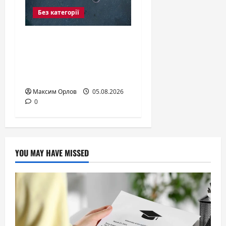
Без категорії
«Голоси в голові
лякали найбільше»:
історії життя з
шизофренією
Максим Орлов
05.08.2026
0
YOU MAY HAVE MISSED