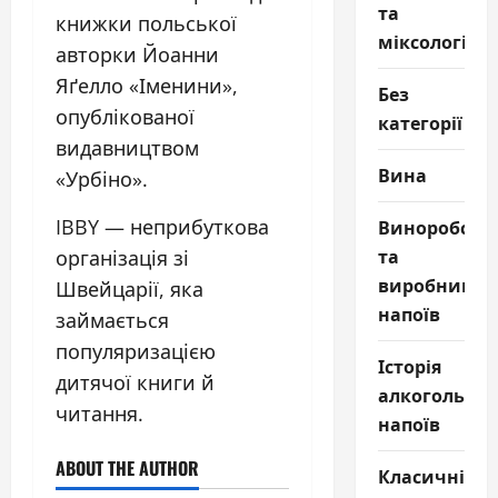
та
книжки польської
міксологія
авторки Йоанни
Яґелло «Іменини»,
Без
опублікованої
категорії
видавництвом
Вина
«Урбіно».
Виноробств
IBBY — неприбуткова
та
організація зі
виробництв
Швейцарії, яка
напоїв
займається
популяризацією
Історія
дитячої книги й
алкогольни
читання.
напоїв
ABOUT THE AUTHOR
Класичні