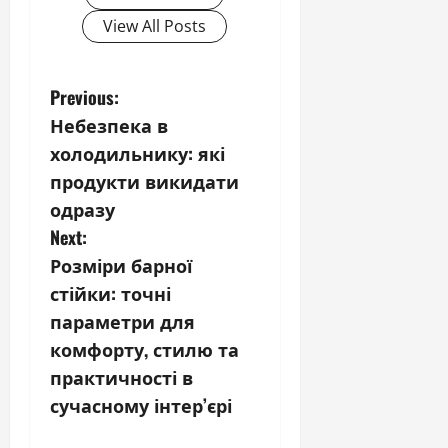
View All Posts
P
Previous:
Небезпека в
o
холодильнику: які
s
продукти викидати
одразу
t
Next:
n
Розміри барної
стійки: точні
a
параметри для
v
комфорту, стилю та
практичності в
i
сучасному інтер’єрі
g