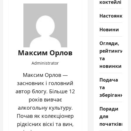
коктейлі
Настоянки
Новини
Огляди,
Максим Орлов
рейтинги
та
Administrator
новинки
Максим Орлов —
Подача
засновник і головний
та
автор блогу. Більше 12
зберігання
років вивчає
алкогольну культуру.
Поради
Почав як колекціонер
для
початківців
рідкісних віскі та вин,