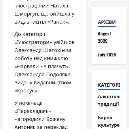
ілюстраціями Наталії
Шморгун, що вийшла у
видавництві «Ранок».
АРХІВИ
August
До категорії
2026
«Ілюстратори» увійшов
Олександр Шатохін за
July 2026
роботу над книжкою
«Нарвали не плачуть»
Олександра Подоляка,
видану видавництвом
КАТЕГОРІЇ
«Крокус».
Алкогольні
У номінації
традиції
«Перекладачі»
Барна
нагородили Божену
культура
Антоняк за переклад