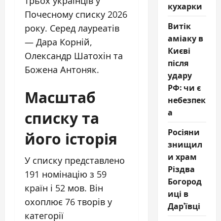
трьох українців у
кухарки
Почесному списку 2026
Витік
року. Серед лауреатів
аміаку в
— Дара Корній,
Києві
Олександр Шатохін та
після
Божена Антоняк.
удару
РФ: чи є
Масштаб
небезпек
а
списку та
Росіяни
його історія
знищил
и храм
У списку представлено
Різдва
191 номінацію з 59
Богород
країн і 52 мов. Він
иці в
охоплює 76 творів у
Дар’ївці
категорії