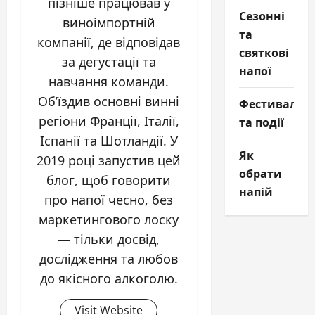
пізніше працював у
Сезонні
виноімпортній
та
компанії, де відповідав
святкові
за дегустації та
напої
навчання команди.
Об’їздив основні винні
Фестивалі
регіони Франції, Італії,
та події
Іспанії та Шотландії. У
Як
2019 році запустив цей
обрати
блог, щоб говорити
напій
про напої чесно, без
маркетингового лоску
— тільки досвід,
дослідження та любов
до якісного алкоголю.
Visit Website