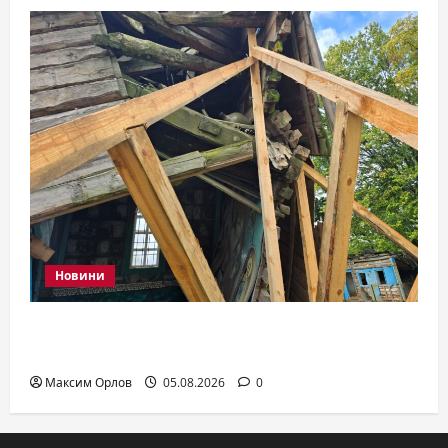
Новини
Росіяни знищили храм Різдва
Богородиці в Дар’ївці
Максим Орлов
05.08.2026
0