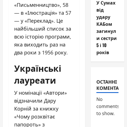
У Сумах
«Письменництво», 58
від
— в «Ілюстрація» та 57
удару
— у «Переклад». Це
КАБом
найбільший список за
загинул
всю історію програми,
и сестри
яка виходить раз на
5 і 10
років
два роки з 1956 року.
Українські
лауреати
ОСТАННІ
КОМЕНТАРІ
У номінації «Автори»
No
відзначили Дару
comments
Корній за книжку
to show.
«Чому розквітає
папороть» з