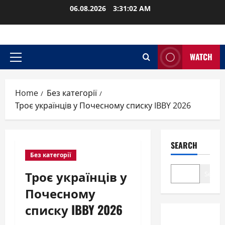
Skip
06.08.2026
3:31:03 AM
to
content
WATCH
Primary
Menu
Home
Без категорії
Троє українців у Почесному списку IBBY 2026
SEARCH
Без категорії
Троє українців у
Search
Почесному
списку IBBY 2026