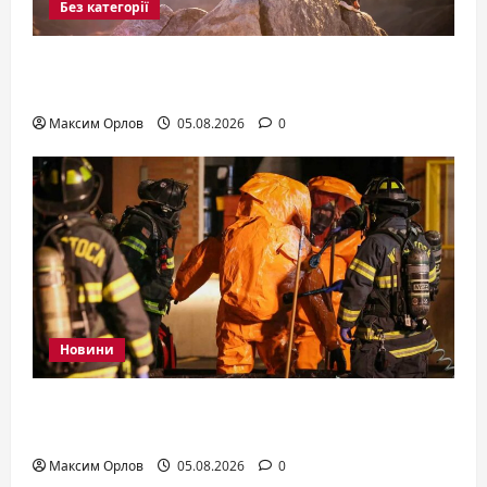
Без категорії
Дитина не хоче нової їжі? 5 порад шеф-
кухарки
Максим Орлов
05.08.2026
0
Новини
Витік аміаку в Києві після удару РФ: чи є
небезпека
Максим Орлов
05.08.2026
0