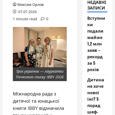
НЕДАВНІ
Максим Орлов
ЗАПИСИ
07.07.2026
Вступни
1 minute read
0
ки
подали
майже
1,2 млн
заяв –
рекорд
за 5
років
Троє українок — лауреатки
Почесного списку IBBY 2026
Дитина
не хоче
нової
Міжнародна рада з
їжі? 5
дитячої та юнацької
порад
книги IBBY відзначила
шеф-