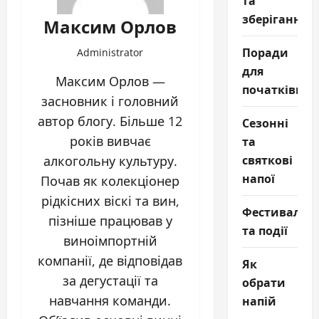
та
зберігання
Максим Орлов
Поради
Administrator
для
Максим Орлов —
початківців
засновник і головний
автор блогу. Більше 12
Сезонні
років вивчає
та
святкові
алкогольну культуру.
напої
Почав як колекціонер
рідкісних віскі та вин,
Фестивалі
пізніше працював у
та події
виноімпортній
компанії, де відповідав
Як
за дегустації та
обрати
навчання команди.
напій