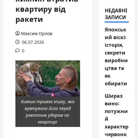
квартиру від
НЕДАВНІ
ракети
ЗАПИСИ
Японськ
Максим Орлов
ий віскі:
06.07.2026
історія,
0
секрети
виробни
цтва та
як
обирати
Шираз
Киянин тримає кішку, яка
вино:
врятувала його перед
потужни
ракетним ударом по
й
квартирі
характер
червоно