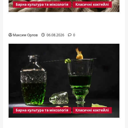
Барна культура та міксологія
Класичні коктейлі
Коктейлі з кавою: секрети ідеального
поєднання смаку та енергії
Максим Орлов
06.08.2026
0
Барна культура та міксологія
Класичні коктейлі
Коктейлі з абсентом: секрети зеленої