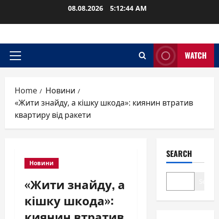
Skip
08.08.2026
5:12:44 AM
to
content
WATCH
Primary
Menu
Home
Новини
«Жити знайду, а кішку шкода»: киянин втратив
квартиру від ракети
SEARCH
Новини
«Жити знайду, а
Search
кішку шкода»:
киянин втратив