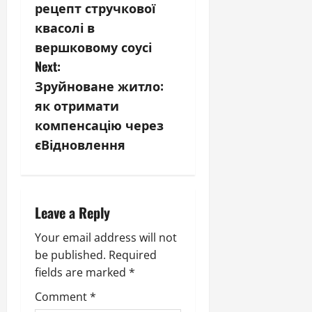
o
рецепт стручкової
s
квасолі в
вершковому соусі
t
Next:
n
Зруйноване житло:
як отримати
a
компенсацію через
v
єВідновлення
i
g
Leave a Reply
a
Your email address will not
be published.
Required
t
fields are marked
*
i
Comment
*