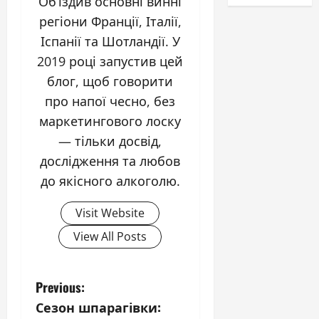
Об’їздив основні винні
регіони Франції, Італії,
Іспанії та Шотландії. У
2019 році запустив цей
блог, щоб говорити
про напої чесно, без
маркетингового лоску
— тільки досвід,
дослідження та любов
до якісного алкоголю.
Visit Website
View All Posts
P
Previous:
Сезон шпарагівки: