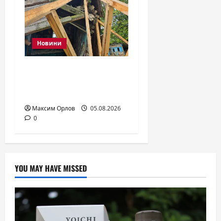
Новини
Росіяни знищили
храм Різдва
Богородиці в Дар’ївці
Максим Орлов
05.08.2026
0
YOU MAY HAVE MISSED