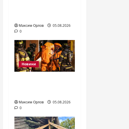
Вступники подали
майже 1,2 млн заяв –
рекорд за 5 років
Максим Орлов
05.08.2026
0
Новини
Витік аміаку в Києві
після удару РФ: чи є
небезпека
Максим Орлов
05.08.2026
0