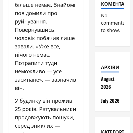
КОМЕНТАРІ
більше немає. Знайомі
повідомили про
No
руйнування.
comments
Повернувшись,
to show.
чоловік побачив лише
завали. «Уже все,
нічого немає.
Потрапити туди
АРХІВИ
неможливо — усе
August
засипане», — зазначив
2026
він.
У будинку він прожив
July 2026
25 років. Рятувальники
продовжують пошуки,
серед зниклих —
КАТЕГОРІЇ