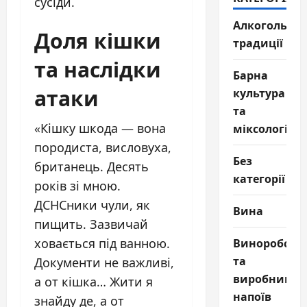
сусіди.
Алкогольні
Доля кішки
традиції
та наслідки
Барна
атаки
культура
та
«Кішку шкода — вона
міксологія
породиста, висловуха,
Без
британець. Десять
категорії
років зі мною.
ДСНСники чули, як
Вина
пищить. Зазвичай
Виноробств
ховається під ванною.
та
Документи не важливі,
виробництв
а от кішка… Жити я
напоїв
знайду де, а от