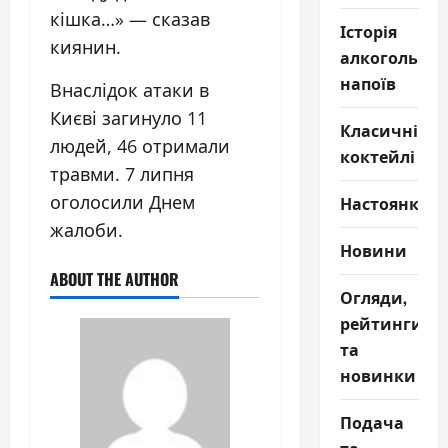
кішка…» — сказав
Історія
киянин.
алкогольни
напоїв
Внаслідок атаки в
Києві загинуло 11
Класичні
людей, 46 отримали
коктейлі
травми. 7 липня
оголосили Днем
Настоянки
жалоби.
Новини
ABOUT THE AUTHOR
Огляди,
рейтинги
та
новинки
Подача