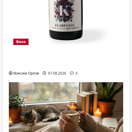
Вина
Шираз вино: потужний характер
червоного гіганта
Максим Орлов
07.08.2026
0