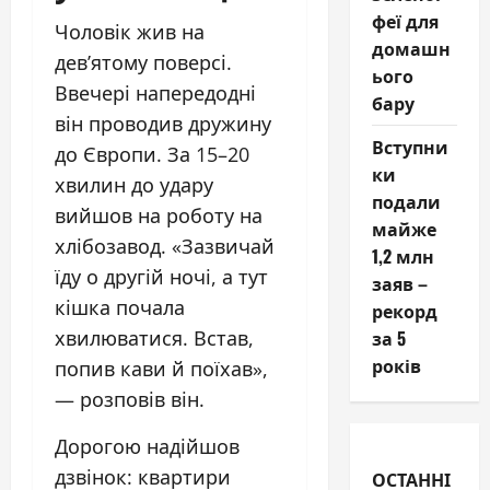
феї для
Чоловік жив на
домашн
дев’ятому поверсі.
ього
Ввечері напередодні
бару
він проводив дружину
Вступни
до Європи. За 15–20
ки
хвилин до удару
подали
вийшов на роботу на
майже
хлібозавод. «Зазвичай
1,2 млн
їду о другій ночі, а тут
заяв –
кішка почала
рекорд
хвилюватися. Встав,
за 5
років
попив кави й поїхав»,
— розповів він.
Дорогою надійшов
дзвінок: квартири
ОСТАННІ