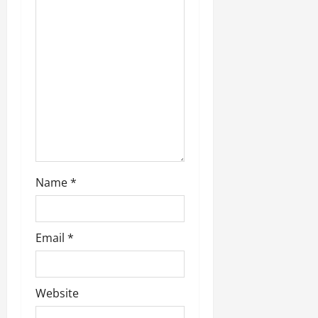
o
n
Name
*
Email
*
Website