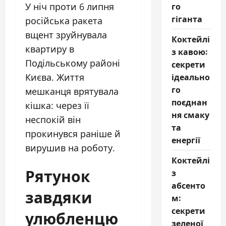
го
У ніч проти 6 липня
гіганта
російська ракета
вщент зруйнувала
Коктейлі
квартиру в
з кавою:
Подільському районі
секрети
ідеально
Києва. Життя
го
мешканця врятувала
поєднан
кішка: через її
ня смаку
неспокій він
та
прокинувся раніше й
енергії
вирушив на роботу.
Коктейлі
Рятунок
з
абсенто
завдяки
м:
секрети
улюбленцю
зеленої