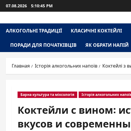
Перейти
07.08.2026
5:10:46 PM
к
содержимому
АЛКОГОЛЬНІ ТРАДИЦІЇ
КЛАСИЧНІ КОКТЕЙЛІ
ПОРАДИ ДЛЯ ПОЧАТКІВЦІВ
ЯК ОБРАТИ НАПІЙ
Главная
Історія алкогольних напоїв
Коктейлі з в
Барна культура та міксологія
Історія алкогольних напої
Коктейли с вином: ис
вкусов и современны