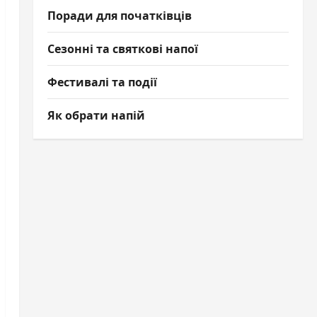
Поради для початківців
Сезонні та святкові напої
Фестивалі та події
Як обрати напій