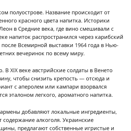
ом полуострове. Название происходит от
енного красного цвета напитка. Историки
Леон в Средние века, где вино смешивали с
веке напиток распространился через карибский
 после Всемирной выставки 1964 года в Нью-
летних вечеринок по всему миру.
 В XIX веке австрийские солдаты в Венето
вину, чтобы снизить крепость — отсюда и
ариант с аперолем или кампари взорвался
тся эталоном легкого, ароматного напитка.
бармены добавляют локальные ингредиенты,
т содержание алкоголя. Украинские
сщины, предлагают собственные игристые и