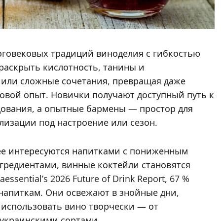
оговековых традиций виноделия с гибкостью
раскрыть кислотность, танины и
 или сложные сочетания, превращая даже
овой опыт. Новички получают доступный путь к
дования, а опытные бармены — простор для
лизации под настроение или сезон.
внее интересуются напитками с пониженным
гредиентами, винные коктейли становятся
sential’s 2026 Future of Drink Report, 67 %
напиткам. Они освежают в знойные дни,
 использовать вино творчески — от
 украинскими сортами.