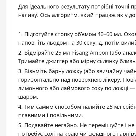
Для ідеального результату потрібні точні пр
наливу. Ось алгоритм, який працює як у до
Підготуйте стопку об’ємом 40–60 мл. Охо
наповніть льодом на 30 секунд, потім вили
Відміряйте 25 мл Pisang Ambon (або анал
Тримайте джиггер або мірну склянку близь
Візьміть барну ложку (або звичайну чай
горизонтально над поверхнею лікеру. Пові
лимонного або лаймового соку по ложці — в
шаром.
Тим самим способом налийте 25 мл срібн
плавними і повільними.
Подавайте негайно. Не перемішуйте і н
потребує солі на краю чи складного гарніру