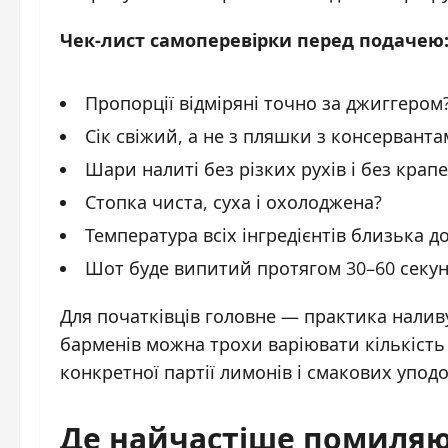
Чек-лист самоперевірки перед подачею
Пропорції відміряні точно за джиггером
Сік свіжий, а не з пляшки з консервант
Шари налиті без різких рухів і без крапе
Стопка чиста, суха і охолоджена?
Температура всіх інгредієнтів близька д
Шот буде випитий протягом 30–60 секун
Для початківців головне — практика налив
барменів можна трохи варіювати кількість 
конкретної партії лимонів і смакових уподо
Де найчастіше помиляют