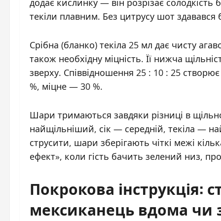
додає кислинку — він розрізає солодкість 
текіли плавним. Без цитрусу шот здавався
Срібна (бланко) текіла 25 мл дає чисту агаво
також необхідну міцність. Її нижча щільніс
зверху. Співвідношення 25 : 10 : 25 створю
%, міцне — 30 %.
Шари тримаються завдяки різниці в щільнос
найщільніший, сік — середній, текіла — н
струсити, шари зберігають чіткі межі кільк
ефект», коли гість бачить зелений низ, пр
Покрокова інструкція: 
мексиканець вдома чи 