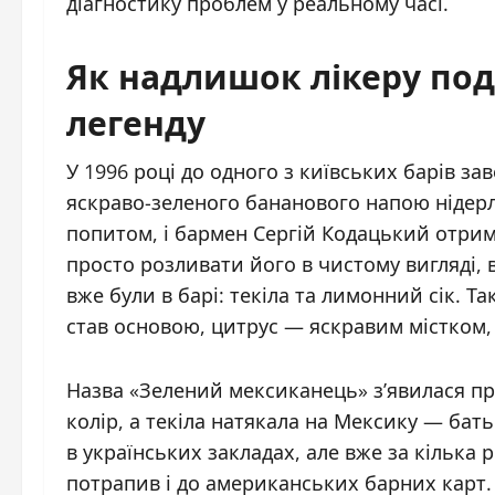
діагностику проблем у реальному часі.
Як надлишок лікеру под
легенду
У 1996 році до одного з київських барів з
яскраво-зеленого бананового напою нідер
попитом, і бармен Сергій Кодацький отрим
просто розливати його в чистому вигляді, 
вже були в барі: текіла та лимонний сік. Т
став основою, цитрус — яскравим містком,
Назва «Зелений мексиканець» з’явилася п
колір, а текіла натякала на Мексику — бат
в українських закладах, але вже за кілька 
потрапив і до американських барних карт.