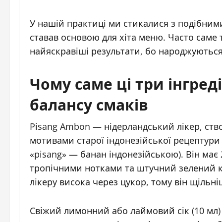
У нашій практиці ми стикалися з подібними
ставав основою для хіта меню. Часто саме
найяскравіші результати, бо народжуються 
Чому саме ці три інгред
балансу смаків
Pisang Ambon — нідерландський лікер, ств
мотивами старої індонезійської рецептури 
«pisang» — банан індонезійською). Він ма
тропічними нотками та штучний зелений ко
лікеру висока через цукор, тому він щільн
Свіжий лимонний або лаймовий сік (10 мл) 