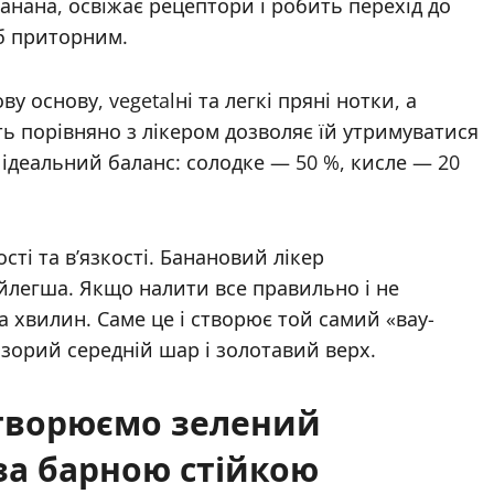
банана, освіжає рецептори і робить перехід до
 б приторним.
ву основу, vegetalні та легкі пряні нотки, а
ть порівняно з лікером дозволяє їй утримуватися
є ідеальний баланс: солодке — 50 %, кисле — 20
ті та в’язкості. Банановий лікер
айлегша. Якщо налити все правильно і не
а хвилин. Саме це і створює той самий «вау-
озорий середній шар і золотавий верх.
створюємо зелений
за барною стійкою