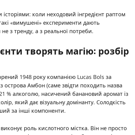
 історіями: коли неходовий інгредієнт раптом
 такі «вимушені» експерименти дають
не з тренду, а з реальної потреби.
ієнти творять магію: розбір
орений 1948 року компанією Lucas Bols за
з острова Амбон (саме звідти походить назва
є 21 % алкоголю, насичений банановий аромат із
лір, який дає візуальну домінанту. Солодкість
іший за інші компоненти.
виконує роль кислотного містка. Він не просто