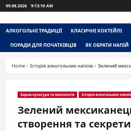
Skip
09.08.2026
9:13:11 AM
to
content
АЛКОГОЛЬНІ ТРАДИЦІЇ
КЛАСИЧНІ КОКТЕЙЛІ
ПОРАДИ ДЛЯ ПОЧАТКІВЦІВ
ЯК ОБРАТИ НАПІЙ
Home
Історія алкогольних напоїв
Зелений мекси
Барна культура та міксологія
Історія алкогольних напої
Зелений мексиканець:
створення та секрети