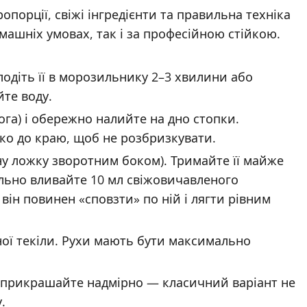
опорції, свіжі інгредієнти та правильна техніка
машніх умовах, так і за професійною стійкою.
лодіть її в морозильнику 2–3 хвилини або
йте воду.
ога) і обережно налийте на дно стопки.
ко до краю, щоб не розбризкувати.
ну ложку зворотним боком). Тримайте її майже
льно вливайте 10 мл свіжовичавленого
ін повинен «сповзти» по ній і лягти рівним
ої текіли. Рухи мають бути максимально
е прикрашайте надмірно — класичний варіант не
.