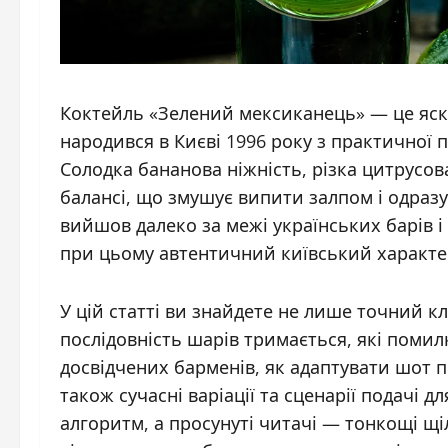
Коктейль «Зелений мексиканець» — це яск
народився в Києві 1996 року з практичної
Солодка бананова ніжність, різка цитрусова
балансі, що змушує випити залпом і одразу
вийшов далеко за межі українських барів і
при цьому автентичний київський характе
У цій статті ви знайдете не лише точний к
послідовність шарів тримається, які помил
досвідчених барменів, як адаптувати шот 
також сучасні варіації та сценарії подачі 
алгоритм, а просунуті читачі — тонкощі щі