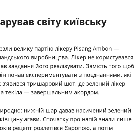
арував світу київську
авезли велику партію лікеру Pisang Ambon —
ландського виробництва. Лікер не користувався
ав завдання його реалізувати. Замість того щоб
він почав експериментувати з поєднаннями, які
ак з’явився тришаровий шот, де зелений лікер
 а текіла — завершальним акордом.
риродно: нижній шар давав насичений зелений
ьківщину агави. Спочатку про напій знали лише
років рецепт розлетівся Європою, а потім