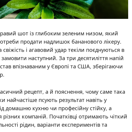
равий шот із глибоким зеленим низом, який
 потреби продати надлишок бананового лікеру.
 свіжість і агавовий удар текіли поєднуються в
 замовити наступний. За три десятиліття напій
 став впізнаваним у Європі та США, зберігаючи
р.
ласичний рецепт, а й пояснення, чому саме така
ки найчастіше псують результат навіть у
під домашню кухню чи професійну стійку, а
для різних компаній. Початківці отримають чіткий
льності рідин, варіанти експериментів та