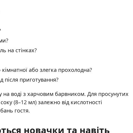
:
?
ами?
ль на стінках?
о кімнатної або злегка прохолодна?
д після приготування?
у на воді з харчовим барвником. Для просунутих
соку (8–12 мл) залежно від кислотності
бань гостя.
ься новачки та навіть